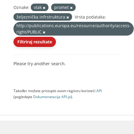
Oznake:
vlak
promet
željeznička infrstruktura
Vrsta podataka:
http://publications.europa.eu/resource/authority/access-
right/PUBLIC
Filtriraj rezultate
Please try another search.
Također možete pristupiti ovom registru koristeći
API
(pogledajte
Dokumenаtаcijа API-jа
).