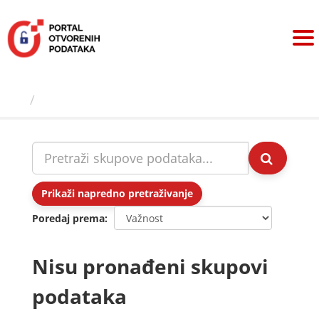
Preskoči
na
sadržaj
Skupovi podаtаkа
Prikaži napredno pretraživanje
Poredaj prema
Nisu pronađeni skupovi
podataka