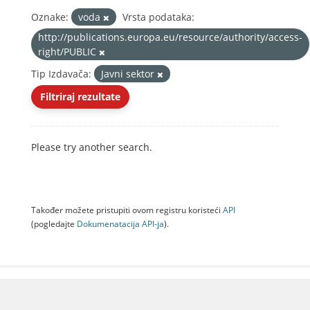
Oznake:
voda
Vrsta podataka:
http://publications.europa.eu/resource/authority/access-
right/PUBLIC
Tip Izdavača:
Javni sektor
Filtriraj rezultate
Please try another search.
Također možete pristupiti ovom registru koristeći
API
(pogledajte
Dokumenаtаcijа API-jа
).