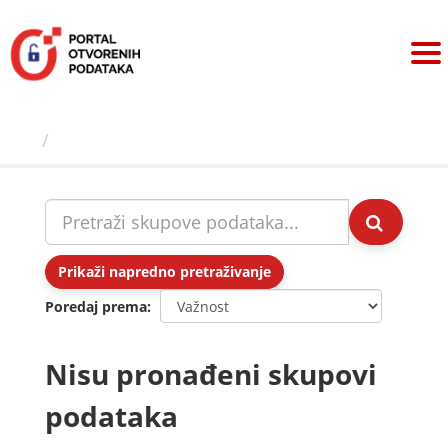
Preskoči
na
sadržaj
Skupovi podаtаkа
Prikaži napredno pretraživanje
Poredaj prema
Nisu pronađeni skupovi
podataka