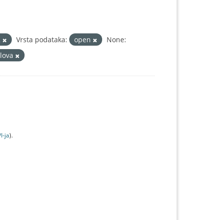
2
Vrsta podataka:
open
None:
slova
I-jа
).