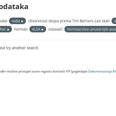
odataka
nake:
voda
Otvorenost skupa prema Tim Berners-Lee skali:
ther
Formati:
XLSX
Izdavači:
ministarstvo-unutarnjih-po
ase try another search.
đer možete pristupiti ovom registru koristeći
API
(pogledajte
Dokumenаtаcijа AP