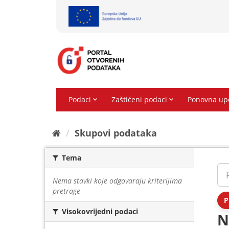
Preskoči
na
sadržaj
Skupovi podаtаkа
Tema
Nema stavki koje odgovaraju kriterijima
pretrage
P
Visokovrijedni podaci
N