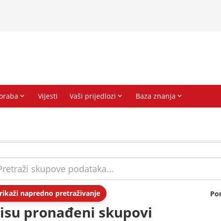
rikaži napredno pretraživanje
Po
isu pronađeni skupovi