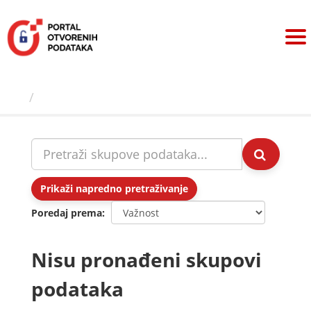
Preskoči
na
sadržaj
Skupovi podаtаkа
Prikaži napredno pretraživanje
Poredaj prema
Nisu pronađeni skupovi
podataka