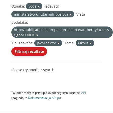
Oznake:
voda
Izdavači:
ministarstvo-unutarnjih-poslova
Vrsta
podataka:
http://publications.europa.eu/resource/authority/access-
right/PUBLIC
Tip Izdavača:
Javni sektor
Tema:
Okoliš
Filtriraj rezultate
Please try another search.
Također možete pristupiti ovom registru koristeći
API
(pogledajte
Dokumenаtаcijа API-jа
).