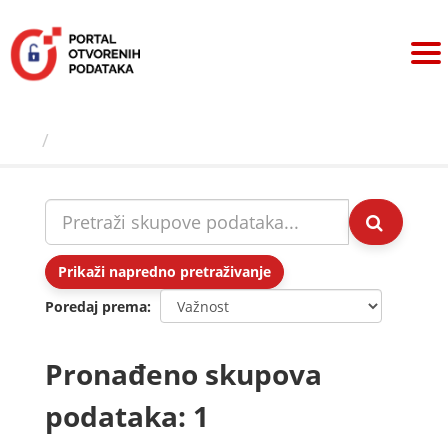
Preskoči
na
sadržaj
Skupovi podаtаkа
Prikaži napredno pretraživanje
Poredaj prema
Pronađeno skupova
podataka: 1