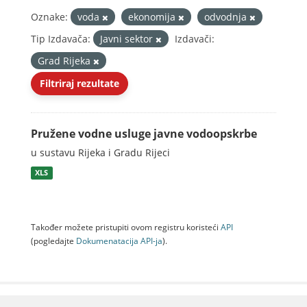
Oznake:
voda
ekonomija
odvodnja
Tip Izdavača:
Javni sektor
Izdavači:
Grad Rijeka
Filtriraj rezultate
Pružene vodne usluge javne vodoopskrbe
u sustavu Rijeka i Gradu Rijeci
XLS
Također možete pristupiti ovom registru koristeći
API
(pogledajte
Dokumenаtаcijа API-jа
).