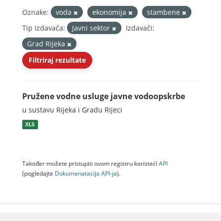
Oznake:
voda
ekonomija
stambene
Tip Izdavača:
Javni sektor
Izdavači:
Grad Rijeka
Filtriraj rezultate
Pružene vodne usluge javne vodoopskrbe
u sustavu Rijeka i Gradu Rijeci
XLS
Također možete pristupiti ovom registru koristeći
API
(pogledajte
Dokumenаtаcijа API-jа
).