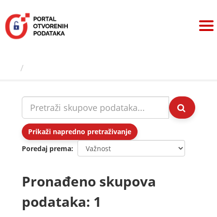
Preskoči
na
sadržaj
Skupovi podаtаkа
Prikaži napredno pretraživanje
Poredaj prema
Pronađeno skupova
podataka: 1