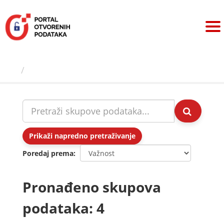
Preskoči
na
sadržaj
Skupovi podаtаkа
Prikaži napredno pretraživanje
Poredaj prema
Pronađeno skupova
podataka: 4