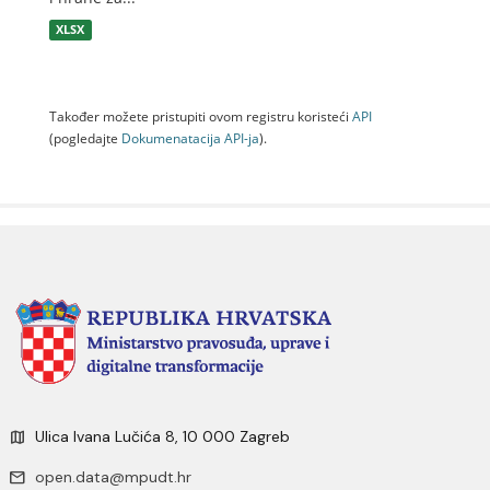
XLSX
Također možete pristupiti ovom registru koristeći
API
(pogledajte
Dokumenаtаcijа API-jа
).