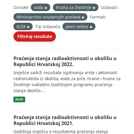
Oznake:
voda
hrana za životinje
Izdavači:
Ministarstvo unutarnjih poslova
Formati:
XLSX
Tip Izdavača:
Javni sektor
Filtriraj rezultate
Praćenje stanja radioaktivnosti u okolišu u
Republici Hrvatskoj 2022.
Izvješće sadrži rezultate ispitivanja vrste i aktivnosti
radionuklida iz okoliša, vode za piće, hrane i hrane za
životinje sukladno Godišnjem programu praćenja
stanja okoliša....
XLSX
Praćenje stanja radioaktivnosti u okolišu u
Republici Hrvatskoj 2021.
Godišnja izvješća o rezultatima praćenja stanja