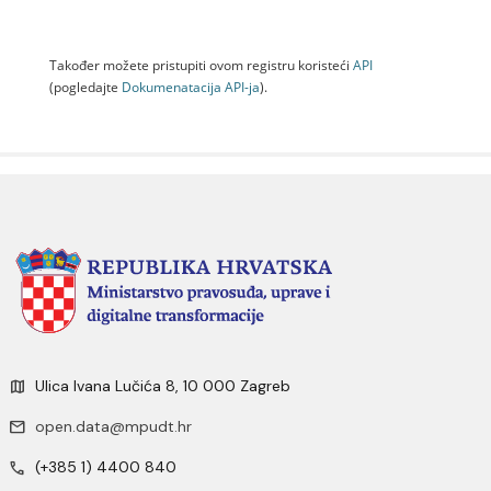
Također možete pristupiti ovom registru koristeći
API
(pogledajte
Dokumenаtаcijа API-jа
).