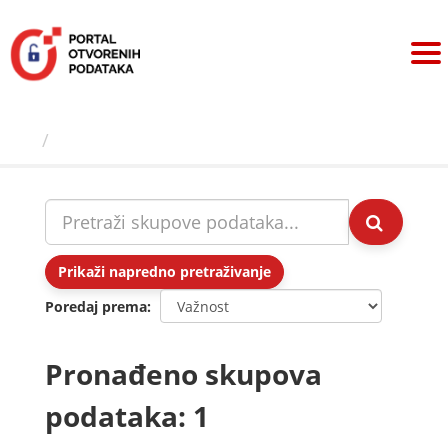
Preskoči
na
sadržaj
Skupovi podаtаkа
Prikaži napredno pretraživanje
Poredaj prema
Pronađeno skupova
podataka: 1