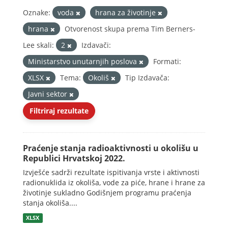
Oznake:
voda
hrana za životinje
hrana
Otvorenost skupa prema Tim Berners-
Lee skali:
2
Izdavači:
Ministarstvo unutarnjih poslova
Formati:
XLSX
Tema:
Okoliš
Tip Izdavača:
Javni sektor
Filtriraj rezultate
Praćenje stanja radioaktivnosti u okolišu u
Republici Hrvatskoj 2022.
Izvješće sadrži rezultate ispitivanja vrste i aktivnosti
radionuklida iz okoliša, vode za piće, hrane i hrane za
životinje sukladno Godišnjem programu praćenja
stanja okoliša....
XLSX