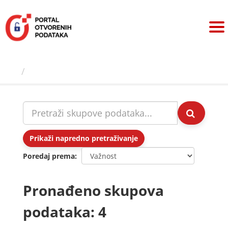
Preskoči
na
sadržaj
Skupovi podаtаkа
Prikaži napredno pretraživanje
Poredaj prema
Pronađeno skupova
podataka: 4