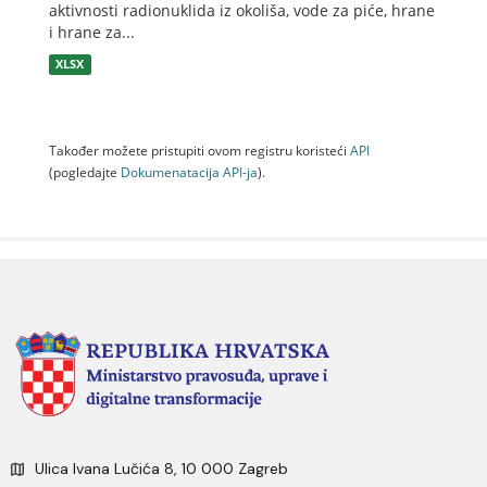
aktivnosti radionuklida iz okoliša, vode za piće, hrane
i hrane za...
XLSX
Također možete pristupiti ovom registru koristeći
API
(pogledajte
Dokumenаtаcijа API-jа
).