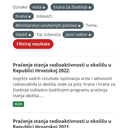
Oznake:
voda
hrana za životinje
hrana
Izdavači:
Ministarstvo unutarnjih poslova
Tema:
Okoliš
Tip Izdavača:
Javni sektor
Filtriraj rezultate
Praćenje stanja radioaktivnosti u okolišu u
Republici Hrvatskoj 2022.
Izvješće sadrži rezultate ispitivanja vrste i aktivnosti
radionuklida iz okoliša, vode za piće, hrane i hrane za
životinje sukladno Godišnjem programu praćenja
stanja okoliša....
XLSX
Praćenje stanja radioaktivnosti u okolišu u
Republici Hrvatskoj 2021.