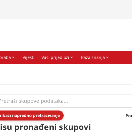
rikaži napredno pretraživanje
Po
isu pronađeni skupovi