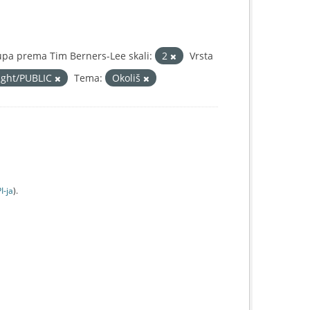
upa prema Tim Berners-Lee skali:
2
Vrsta
right/PUBLIC
Tema:
Okoliš
I-jа
).