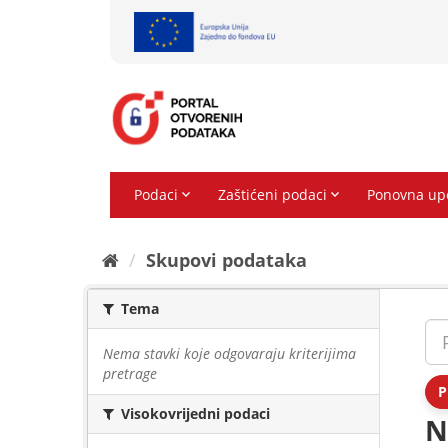
Preskoči
na
sadržaj
Skupovi podаtаkа
Tema
Nema stavki koje odgovaraju kriterijima
pretrage
P
Visokovrijedni podaci
N