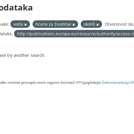
odataka
nake:
voda
hrana za životinje
okoliš
Otvorenost sk
ataka:
http://publications.europa.eu/resource/authority/access-
ase try another search.
đer možete pristupiti ovom registru koristeći
API
(pogledajte
Dokumenаtаcijа AP