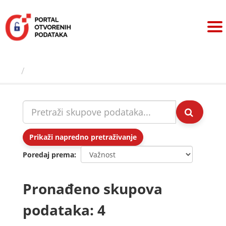
Preskoči
na
sadržaj
Skupovi podаtаkа
Prikaži napredno pretraživanje
Poredaj prema
Pronađeno skupova
podataka: 4