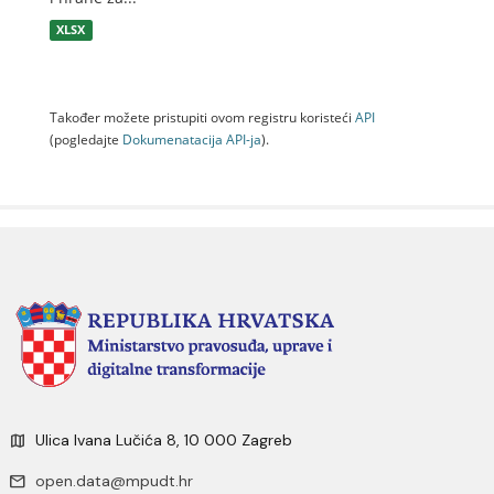
XLSX
Također možete pristupiti ovom registru koristeći
API
(pogledajte
Dokumenаtаcijа API-jа
).