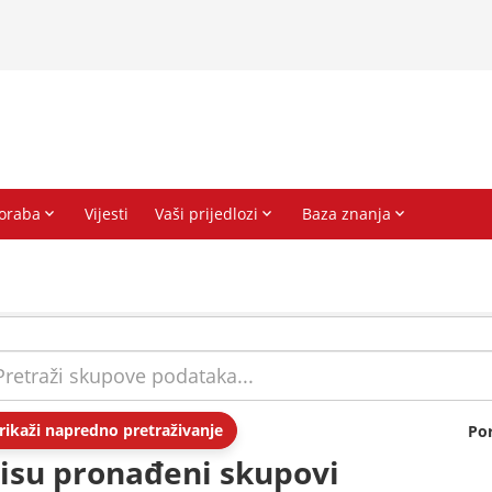
rikaži napredno pretraživanje
Po
isu pronađeni skupovi