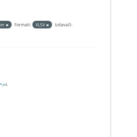
her
Formati:
XLSX
Izdavači:
I-jа
).