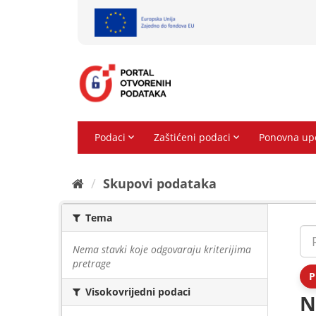
Preskoči
na
sadržaj
Skupovi podаtаkа
Tema
Nema stavki koje odgovaraju kriterijima
pretrage
P
Visokovrijedni podaci
N