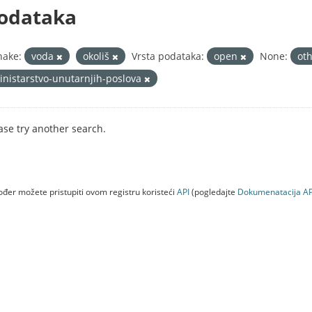
odataka
nake:
voda
okoliš
Vrsta podataka:
open
None:
ot
inistarstvo-unutarnjih-poslova
ase try another search.
đer možete pristupiti ovom registru koristeći
API
(pogledajte
Dokumenаtаcijа AP