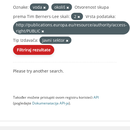
Oznake:
voda
okoliš
Otvorenost skupa
prema Tim Berners-Lee skali:
2
Vrsta podataka:
http://publications.europa.eu/resource/authority/access-
right/PUBLIC
Tip Izdavača:
Javni sektor
Filtriraj rezultate
Please try another search.
Također možete pristupiti ovom registru koristeći
API
(pogledajte
Dokumenаtаcijа API-jа
).