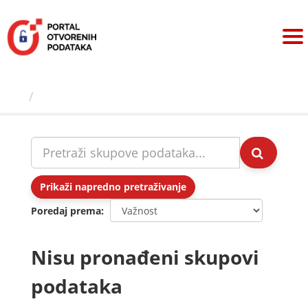
Preskoči
na
sadržaj
Skupovi podаtаkа
Prikaži napredno pretraživanje
Poredaj prema
Nisu pronađeni skupovi
podataka