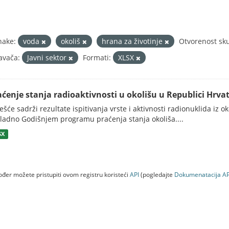
nake:
voda
okoliš
hrana za životinje
Otvorenost sk
avača:
Javni sektor
Formati:
XLSX
aćenje stanja radioaktivnosti u okolišu u Republici Hrvat
ješće sadrži rezultate ispitivanja vrste i aktivnosti radionuklida iz o
ladno Godišnjem programu praćenja stanja okoliša....
SX
đer možete pristupiti ovom registru koristeći
API
(pogledajte
Dokumenаtаcijа AP