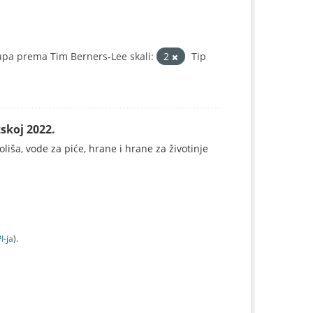
upa prema Tim Berners-Lee skali:
2
Tip
skoj 2022.
koliša, vode za piće, hrane i hrane za životinje
I-jа
).