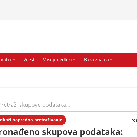
rikaži napredno pretraživanje
Po
ronađeno skupova podataka: