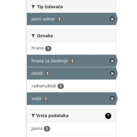
Tip izdavača
Javni sektor
1
Oznake
hrana
1
hrana za životinje
1
okoliš
1
radionuklidi
1
voda
1
Vrsta podataka
?
Javno
1