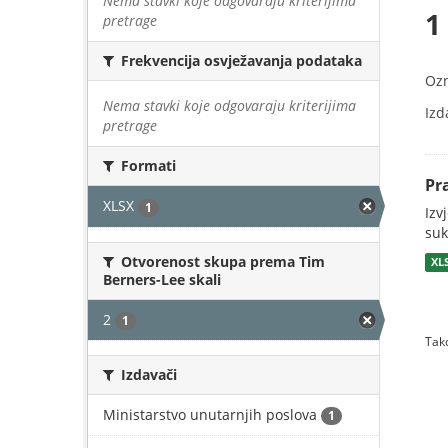
Nema stavki koje odgovaraju kriterijima
1
pretrage
Frekvencija osvježavanja podataka
Oz
Nema stavki koje odgovaraju kriterijima
Izd
pretrage
Formati
Pr
XLSX
1
Izv
suk
Otvorenost skupa prema Tim
XL
Berners-Lee skali
2
1
Tako
Izdavači
Ministarstvo unutarnjih poslova
1