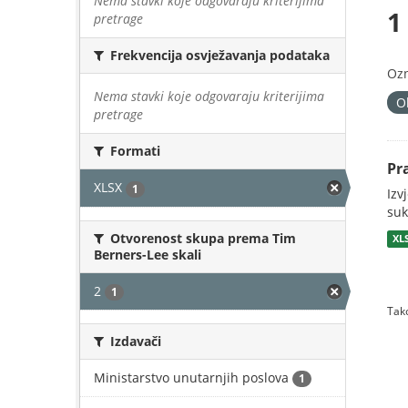
Nema stavki koje odgovaraju kriterijima
1
pretrage
Frekvencija osvježavanja podataka
Oz
Nema stavki koje odgovaraju kriterijima
O
pretrage
Formati
Pr
XLSX
1
Izv
suk
Otvorenost skupa prema Tim
XL
Berners-Lee skali
2
1
Tako
Izdavači
Ministarstvo unutarnjih poslova
1