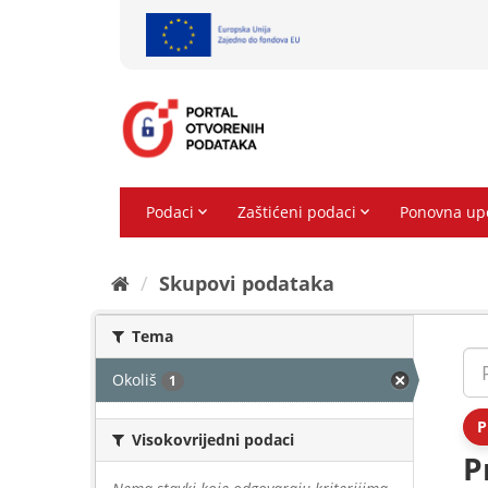
Preskoči
na
sadržaj
Skupovi podаtаkа
Tema
Okoliš
1
P
Visokovrijedni podaci
P