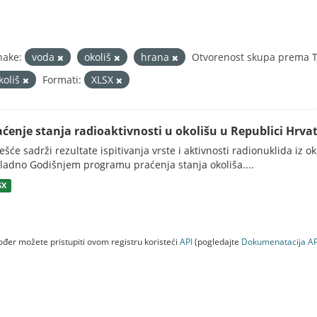
nake:
voda
okoliš
hrana
Otvorenost skupa prema Ti
koliš
Formati:
XLSX
aćenje stanja radioaktivnosti u okolišu u Republici Hrvat
ješće sadrži rezultate ispitivanja vrste i aktivnosti radionuklida iz o
ladno Godišnjem programu praćenja stanja okoliša....
SX
đer možete pristupiti ovom registru koristeći
API
(pogledajte
Dokumenаtаcijа AP