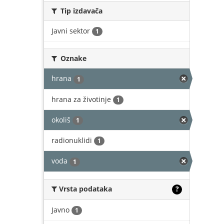
Tip izdavača
Javni sektor
1
Oznake
hrana
1
hrana za životinje
1
okoliš
1
radionuklidi
1
voda
1
Vrsta podataka
?
Javno
1