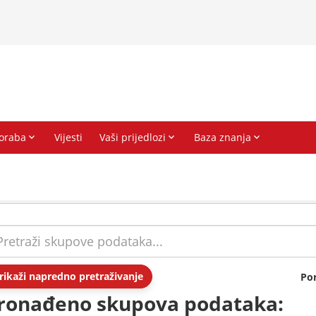
rikaži napredno pretraživanje
Po
ronađeno skupova podataka: