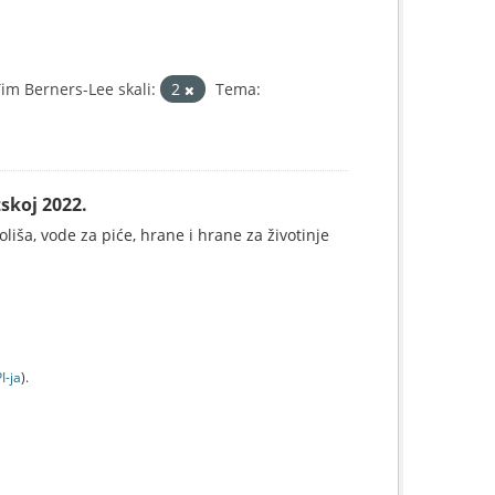
m Berners-Lee skali:
2
Tema:
skoj 2022.
koliša, vode za piće, hrane i hrane za životinje
I-jа
).