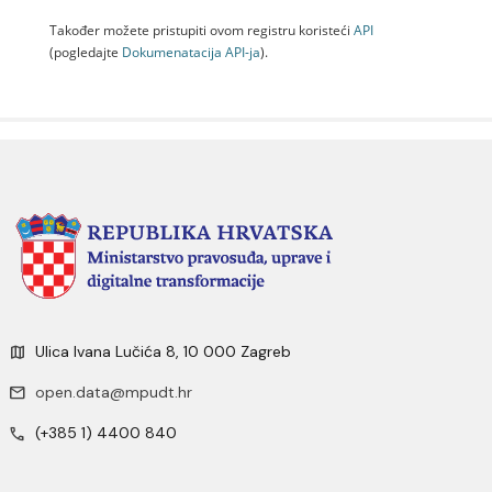
Također možete pristupiti ovom registru koristeći
API
(pogledajte
Dokumenаtаcijа API-jа
).