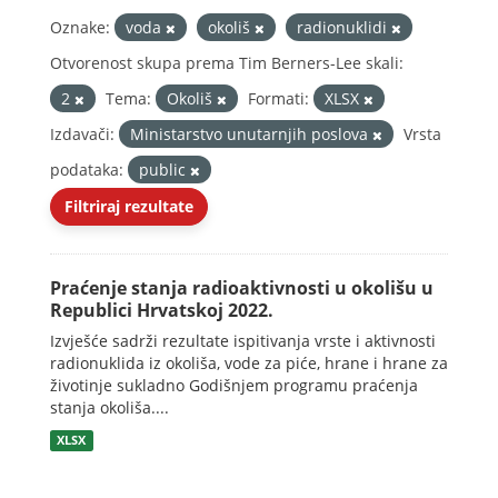
Oznake:
voda
okoliš
radionuklidi
Otvorenost skupa prema Tim Berners-Lee skali:
2
Tema:
Okoliš
Formati:
XLSX
Izdavači:
Ministarstvo unutarnjih poslova
Vrsta
podataka:
public
Filtriraj rezultate
Praćenje stanja radioaktivnosti u okolišu u
Republici Hrvatskoj 2022.
Izvješće sadrži rezultate ispitivanja vrste i aktivnosti
radionuklida iz okoliša, vode za piće, hrane i hrane za
životinje sukladno Godišnjem programu praćenja
stanja okoliša....
XLSX