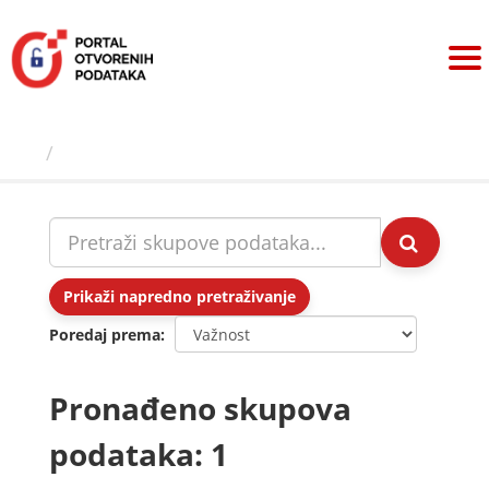
Preskoči
na
sadržaj
Skupovi podаtаkа
Prikaži napredno pretraživanje
Poredaj prema
Pronađeno skupova
podataka: 1