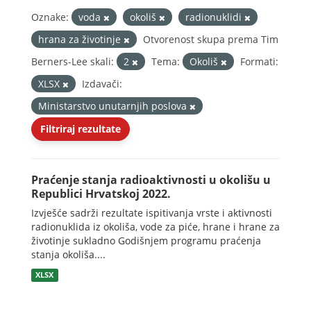
Oznake:
voda
okoliš
radionuklidi
hrana za životinje
Otvorenost skupa prema Tim
Berners-Lee skali:
2
Tema:
Okoliš
Formati:
XLSX
Izdavači:
Ministarstvo unutarnjih poslova
Filtriraj rezultate
Praćenje stanja radioaktivnosti u okolišu u
Republici Hrvatskoj 2022.
Izvješće sadrži rezultate ispitivanja vrste i aktivnosti
radionuklida iz okoliša, vode za piće, hrane i hrane za
životinje sukladno Godišnjem programu praćenja
stanja okoliša....
XLSX