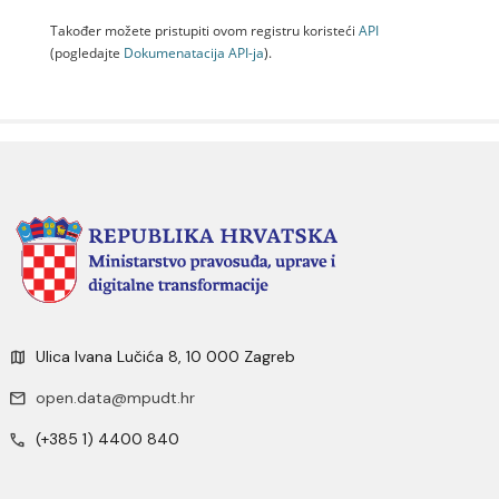
Također možete pristupiti ovom registru koristeći
API
(pogledajte
Dokumenаtаcijа API-jа
).