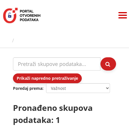
Preskoči
na
sadržaj
Skupovi podаtаkа
Prikaži napredno pretraživanje
Poredaj prema
Pronađeno skupova
podataka: 1