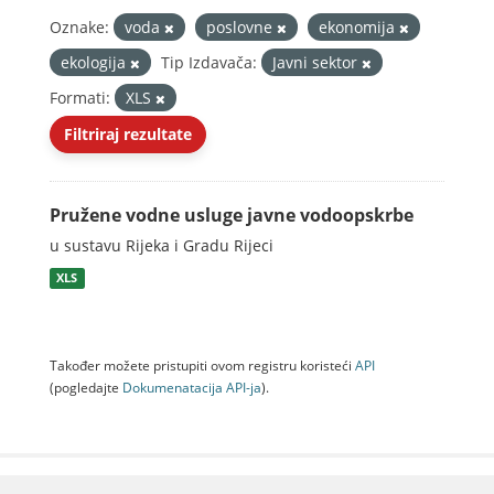
Oznake:
voda
poslovne
ekonomija
ekologija
Tip Izdavača:
Javni sektor
Formati:
XLS
Filtriraj rezultate
Pružene vodne usluge javne vodoopskrbe
u sustavu Rijeka i Gradu Rijeci
XLS
Također možete pristupiti ovom registru koristeći
API
(pogledajte
Dokumenаtаcijа API-jа
).