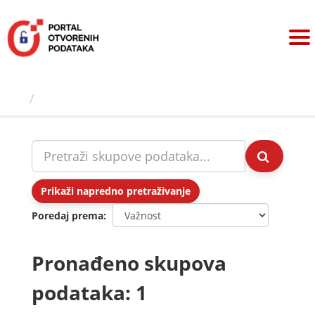
Preskoči
na
sadržaj
Skupovi podаtаkа
Prikaži napredno pretraživanje
Poredaj prema
Pronađeno skupova
podataka: 1