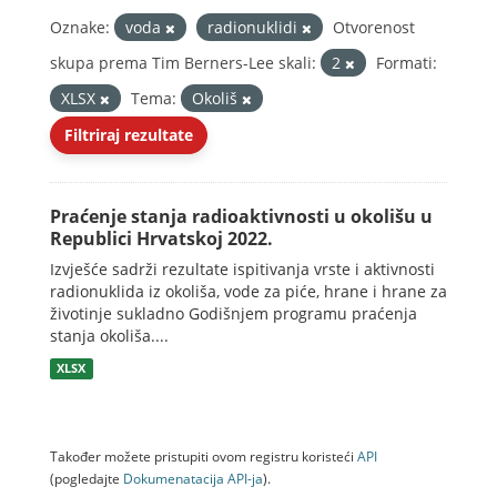
Oznake:
voda
radionuklidi
Otvorenost
skupa prema Tim Berners-Lee skali:
2
Formati:
XLSX
Tema:
Okoliš
Filtriraj rezultate
Praćenje stanja radioaktivnosti u okolišu u
Republici Hrvatskoj 2022.
Izvješće sadrži rezultate ispitivanja vrste i aktivnosti
radionuklida iz okoliša, vode za piće, hrane i hrane za
životinje sukladno Godišnjem programu praćenja
stanja okoliša....
XLSX
Također možete pristupiti ovom registru koristeći
API
(pogledajte
Dokumenаtаcijа API-jа
).