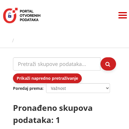
Preskoči
na
sadržaj
Skupovi podаtаkа
Prikaži napredno pretraživanje
Poredaj prema
Pronađeno skupova
podataka: 1