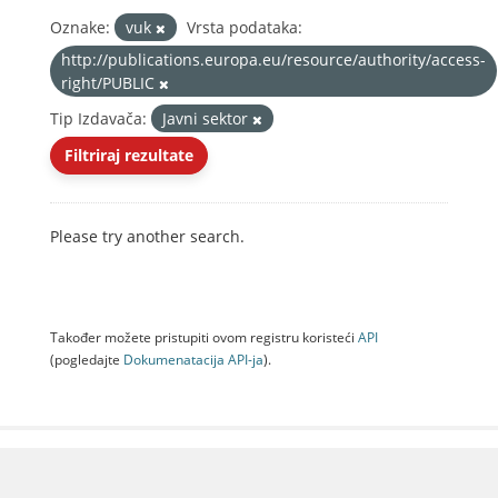
Oznake:
vuk
Vrsta podataka:
http://publications.europa.eu/resource/authority/access-
right/PUBLIC
Tip Izdavača:
Javni sektor
Filtriraj rezultate
Please try another search.
Također možete pristupiti ovom registru koristeći
API
(pogledajte
Dokumenаtаcijа API-jа
).