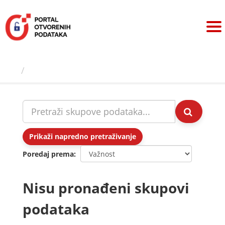
Preskoči
na
sadržaj
Skupovi podаtаkа
Prikaži napredno pretraživanje
Poredaj prema
Nisu pronađeni skupovi
podataka