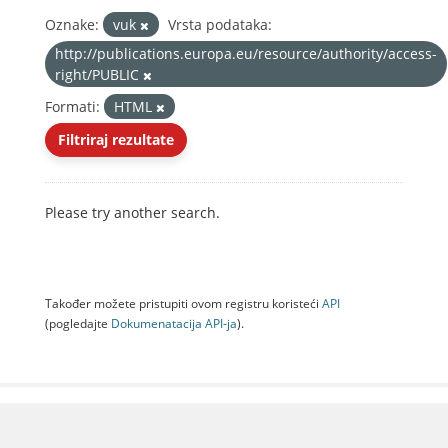
Oznake:
vuk
Vrsta podataka:
http://publications.europa.eu/resource/authority/access-
right/PUBLIC
Formati:
HTML
Filtriraj rezultate
Please try another search.
Također možete pristupiti ovom registru koristeći
API
(pogledajte
Dokumenаtаcijа API-jа
).