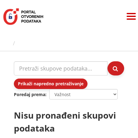
Preskoči
na
sadržaj
Skupovi podаtаkа
Prikaži napredno pretraživanje
Poredaj prema
Nisu pronađeni skupovi
podataka