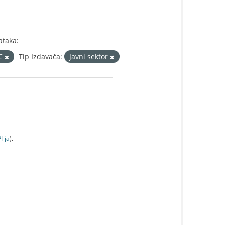
ataka:
IC
Tip Izdavača:
Javni sektor
I-jа
).