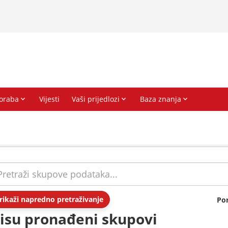
rikaži napredno pretraživanje
Po
isu pronađeni skupovi