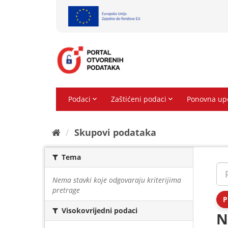
Preskoči
na
sadržaj
Skupovi podаtаkа
Tema
Nema stavki koje odgovaraju kriterijima
pretrage
P
Visokovrijedni podaci
N