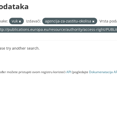
odataka
nake:
vuk
Izdavači:
agencija-za-zastitu-okolisa
Vrsta pod
ttp://publications.europa.eu/resource/authority/access-right/PUBL
ase try another search.
đer možete pristupiti ovom registru koristeći
API
(pogledajte
Dokumenаtаcijа AP