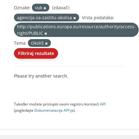
Oznake:
vuk
Izdavači:
agencija-za-zastitu-okolisa
Vrsta podataka:
http://publications.europa.eu/resource/authority/access-
right/PUBLIC
Tema:
Okoliš
Filtriraj rezultate
Please try another search.
Također možete pristupiti ovom registru koristeći
API
(pogledajte
Dokumenаtаcijа API-jа
).