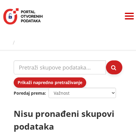
Preskoči
na
sadržaj
Skupovi podаtаkа
Prikaži napredno pretraživanje
Poredaj prema
Nisu pronađeni skupovi
podataka