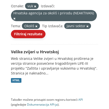
Oznake:
vuk
Izdavači:
Hrvatska agencija za okoliš i prirodu (NEAKTIVAN)
Tema:
Okoliš
Tip Izdavača:
Javni sektor
Filtriraj rezultate
Velike zvijeri u Hrvatskoj
Web stranica Velike zvijeri u Hrvatskoj proširena je
verzija stranice posvećene trogodišnjem LIFE-III
projektu "Zaštita i upravljanje vukovima u Hrvatskoj".
Stranica je naknadno...
HTML
Također možete pristupiti ovom registru koristeći
API
(pogledajte
Dokumenаtаcijа API-jа
).