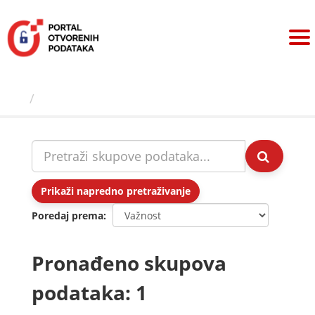
Preskoči
na
sadržaj
Skupovi podаtаkа
Prikaži napredno pretraživanje
Poredaj prema
Pronađeno skupova
podataka: 1