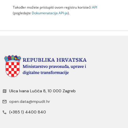
Također možete pristupiti ovom registru koristeći
API
(pogledajte
Dokumenаtаcijа API-jа
).