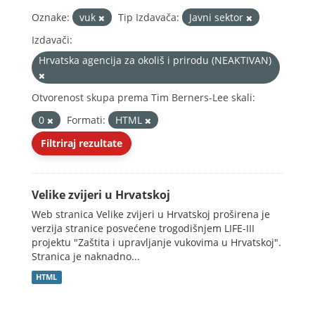
Oznake:
vuk
Tip Izdavača:
Javni sektor
Izdavači:
Hrvatska agencija za okoliš i prirodu (NEAKTIVAN)
Otvorenost skupa prema Tim Berners-Lee skali:
0
Formati:
HTML
Filtriraj rezultate
Velike zvijeri u Hrvatskoj
Web stranica Velike zvijeri u Hrvatskoj proširena je
verzija stranice posvećene trogodišnjem LIFE-III
projektu "Zaštita i upravljanje vukovima u Hrvatskoj".
Stranica je naknadno...
HTML