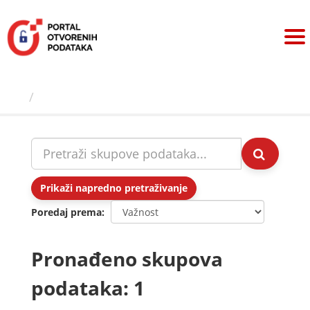
Preskoči
na
sadržaj
Skupovi podаtаkа
Prikaži napredno pretraživanje
Poredaj prema
Pronađeno skupova
podataka: 1