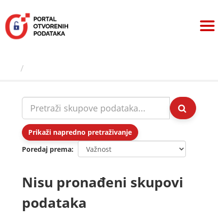
Preskoči
na
sadržaj
Skupovi podаtаkа
Prikaži napredno pretraživanje
Poredaj prema
Nisu pronađeni skupovi
podataka