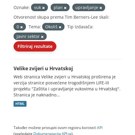
Oznake:
vuk
plan
upravljanje
Otvorenost skupa prema Tim Berners-Lee skali:
0
Tema:
Okoliš
Tip Izdavača:
Javni sektor
Filtriraj rezultate
Velike zvijeri u Hrvatskoj
Web stranica Velike zvijeri u Hrvatskoj proširena je
verzija stranice posvećene trogodišnjem LIFE-III
projektu "Zaštita i upravljanje vukovima u Hrvatskoj".
Stranica je naknadno...
HTML
Također možete pristupiti ovom registru koristeći
API
(pogledajte
Dokumenаtаcijа API-jа
).