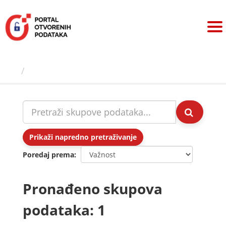
Preskoči
na
sadržaj
Skupovi podаtаkа
Prikaži napredno pretraživanje
Poredaj prema
Pronađeno skupova
podataka: 1