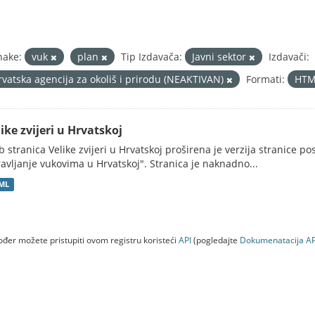
nake:
vuk
plan
Tip Izdavača:
Javni sektor
Izdavači:
rvatska agencija za okoliš i prirodu (NEAKTIVAN)
Formati:
HT
ike zvijeri u Hrvatskoj
 stranica Velike zvijeri u Hrvatskoj proširena je verzija stranice po
avljanje vukovima u Hrvatskoj". Stranica je naknadno...
ML
đer možete pristupiti ovom registru koristeći
API
(pogledajte
Dokumenаtаcijа AP