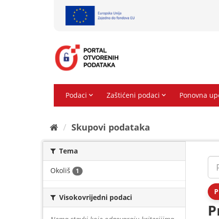
Preskoči
na
sadržaj
Skupovi podаtаkа
Tema
Okoliš
1
P
Visokovrijedni podaci
P