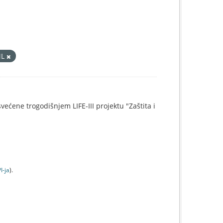
ML
svećene trogodišnjem LIFE-III projektu "Zaštita i
I-jа
).