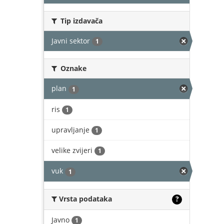
Tip izdavača
Javni sektor
1
Oznake
plan
1
ris
1
upravljanje
1
velike zvijeri
1
vuk
1
Vrsta podataka
?
Javno
1