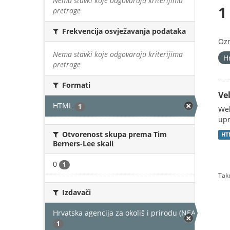
Nema stavki koje odgovaraju kriterijima
1
pretrage
Frekvencija osvježavanja podataka
Oz
Nema stavki koje odgovaraju kriterijima
H
pretrage
Formati
Vel
HTML
1
Web
upr
Otvorenost skupa prema Tim
HT
Berners-Lee skali
0
1
Tako
Izdavači
Hrvatska agencija za okoliš i prirodu (NEAKTIVAN)
1