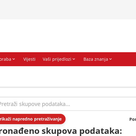
rikaži napredno pretraživanje
Po
ronađeno skupova podataka: