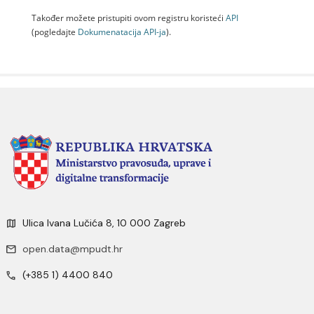
Također možete pristupiti ovom registru koristeći
API
(pogledajte
Dokumenаtаcijа API-jа
).