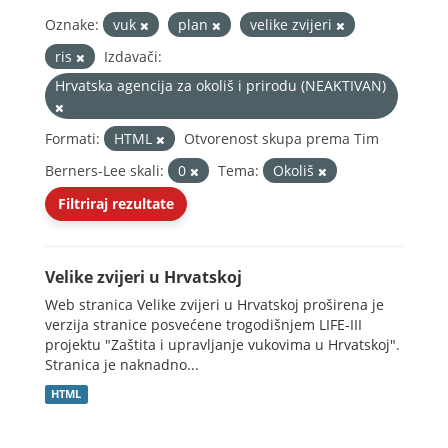
Oznake:
vuk
plan
velike zvijeri
ris
Izdavači:
Hrvatska agencija za okoliš i prirodu (NEAKTIVAN)
Formati:
HTML
Otvorenost skupa prema Tim
Berners-Lee skali:
0
Tema:
Okoliš
Filtriraj rezultate
Velike zvijeri u Hrvatskoj
Web stranica Velike zvijeri u Hrvatskoj proširena je
verzija stranice posvećene trogodišnjem LIFE-III
projektu "Zaštita i upravljanje vukovima u Hrvatskoj".
Stranica je naknadno...
HTML