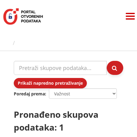
Preskoči
na
sadržaj
Skupovi podаtаkа
Prikaži napredno pretraživanje
Poredaj prema
Pronađeno skupova
podataka: 1