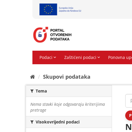
Preskoči
na
sadržaj
Skupovi podаtаkа
Tema
Nema stavki koje odgovaraju kriterijima
pretrage
P
Visokovrijedni podaci
N