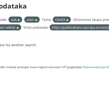
odataka
nake:
vuk
plan
Tema:
Okoliš
Otvorenost skupa pre
avni sektor
Vrsta podataka:
http://publications.europa.eu/res
ase try another search.
đer možete pristupiti ovom registru koristeći
API
(pogledajte
Dokumenаtаcijа AP