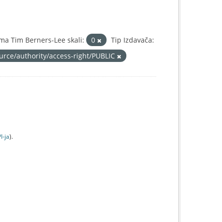
ma Tim Berners-Lee skali:
0
Tip Izdavača:
ource/authority/access-right/PUBLIC
I-jа
).