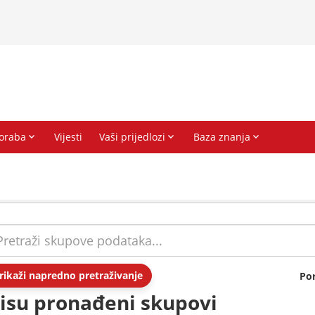
rikaži napredno pretraživanje
Po
isu pronađeni skupovi