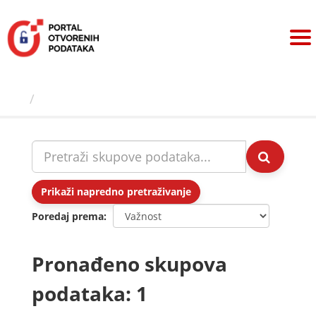
Preskoči
na
sadržaj
Skupovi podаtаkа
Prikaži napredno pretraživanje
Poredaj prema
Pronađeno skupova
podataka: 1