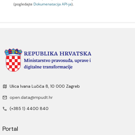
(pogledajte
Dokumenаtаcijа API-jа
).