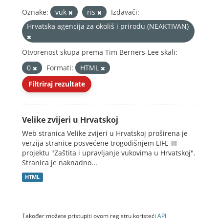
Oznake:
vuk
ris
Izdavači:
Hrvatska agencija za okoliš i prirodu (NEAKTIVAN)
Otvorenost skupa prema Tim Berners-Lee skali:
0
Formati:
HTML
Filtriraj rezultate
Velike zvijeri u Hrvatskoj
Web stranica Velike zvijeri u Hrvatskoj proširena je
verzija stranice posvećene trogodišnjem LIFE-III
projektu "Zaštita i upravljanje vukovima u Hrvatskoj".
Stranica je naknadno...
HTML
Također možete pristupiti ovom registru koristeći
API