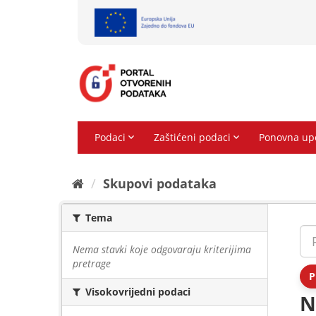
Preskoči
na
sadržaj
Skupovi podаtаkа
Tema
Nema stavki koje odgovaraju kriterijima
pretrage
P
Visokovrijedni podaci
N