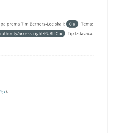
pa prema Tim Berners-Lee skali:
0
Tema:
authority/access-right/PUBLIC
Tip Izdavača:
I-jа
).