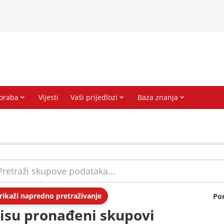
rikaži napredno pretraživanje
Po
isu pronađeni skupovi