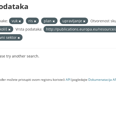
odataka
nake:
vuk
ris
plan
upravljanje
Otvorenost sku
koliš
Vrsta podataka:
http://publications.europa.eu/resource/
avni sektor
ase try another search.
đer možete pristupiti ovom registru koristeći
API
(pogledajte
Dokumenаtаcijа AP