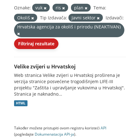
Oznake:
vuk
ris
plan
Tema:
Okoliš
Tip Izdavača:
Javni sektor
Izdavači:
Hrvatska agencija za okoliš i prirodu (NEAKTIVAN)
Filtriraj rezultate
Velike zvijeri u Hrvatskoj
Web stranica Velike zvijeri u Hrvatskoj proširena je
verzija stranice posvećene trogodišnjem LIFE-III
projektu "Zaštita i upravljanje vukovima u Hrvatskoj".
Stranica je naknadno...
HTML
Također možete pristupiti ovom registru koristeći
API
(pogledajte
Dokumenаtаcijа API-jа
).