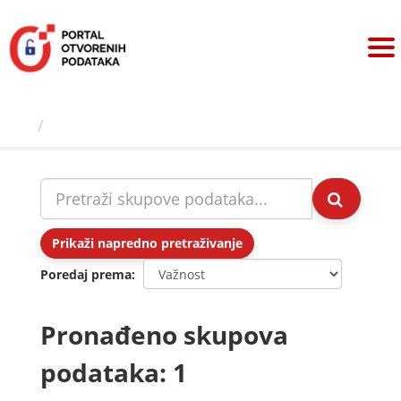
Preskoči
na
sadržaj
Skupovi podаtаkа
Prikaži napredno pretraživanje
Poredaj prema
Pronađeno skupova
podataka: 1