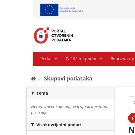
Preskoči
na
sadržaj
Skupovi podаtаkа
Tema
Nema stavki koje odgovaraju kriterijima
pretrage
P
Visokovrijedni podaci
N