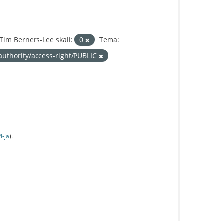
im Berners-Lee skali:
0
Tema:
authority/access-right/PUBLIC
I-jа
).