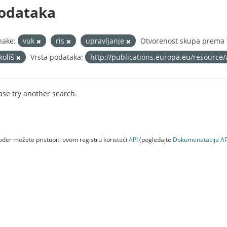
odataka
nake:
vuk
ris
upravljanje
Otvorenost skupa prema T
koliš
Vrsta podataka:
http://publications.europa.eu/resource/
ase try another search.
đer možete pristupiti ovom registru koristeći
API
(pogledajte
Dokumenаtаcijа AP