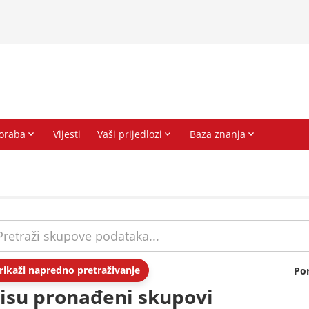
rikaži napredno pretraživanje
Po
isu pronađeni skupovi