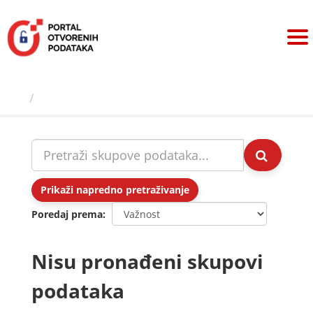
Preskoči
na
sadržaj
Skupovi podаtаkа
Prikaži napredno pretraživanje
Poredaj prema
Nisu pronađeni skupovi
podataka