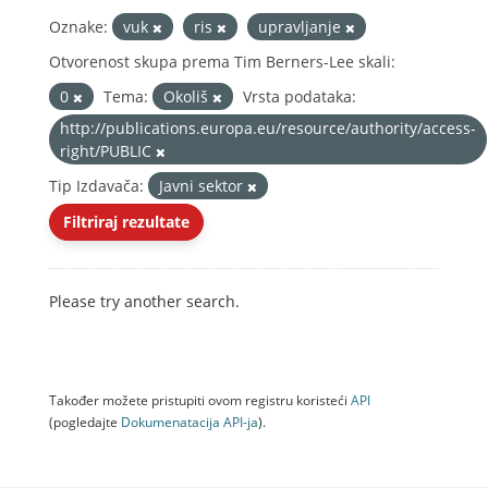
Oznake:
vuk
ris
upravljanje
Otvorenost skupa prema Tim Berners-Lee skali:
0
Tema:
Okoliš
Vrsta podataka:
http://publications.europa.eu/resource/authority/access-
right/PUBLIC
Tip Izdavača:
Javni sektor
Filtriraj rezultate
Please try another search.
Također možete pristupiti ovom registru koristeći
API
(pogledajte
Dokumenаtаcijа API-jа
).