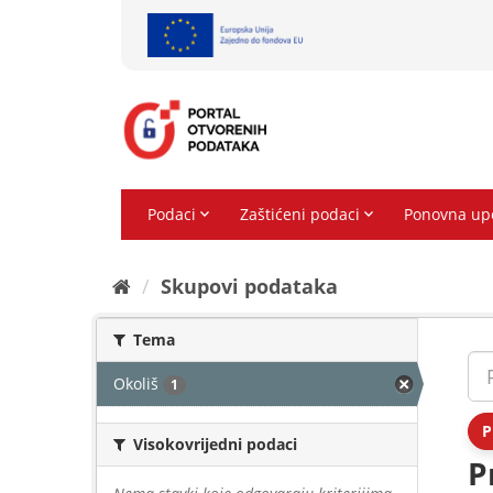
Preskoči
na
sadržaj
Skupovi podаtаkа
Tema
Okoliš
1
P
Visokovrijedni podaci
P