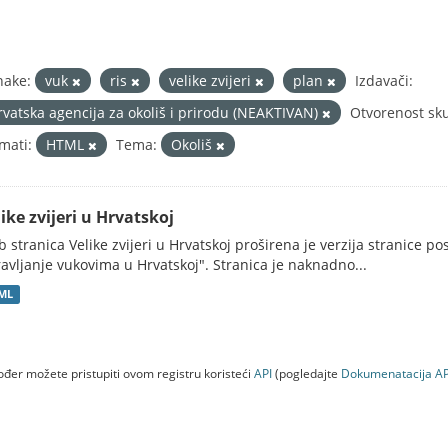
nake:
vuk
ris
velike zvijeri
plan
Izdavači:
rvatska agencija za okoliš i prirodu (NEAKTIVAN)
Otvorenost sk
mati:
HTML
Tema:
Okoliš
ike zvijeri u Hrvatskoj
 stranica Velike zvijeri u Hrvatskoj proširena je verzija stranice po
avljanje vukovima u Hrvatskoj". Stranica je naknadno...
ML
đer možete pristupiti ovom registru koristeći
API
(pogledajte
Dokumenаtаcijа AP