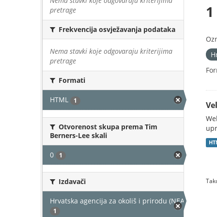
Nema stavki koje odgovaraju kriterijima
1
pretrage
Frekvencija osvježavanja podataka
Oz
Nema stavki koje odgovaraju kriterijima
H
pretrage
For
Formati
HTML
1
Vel
Web
Otvorenost skupa prema Tim
upr
Berners-Lee skali
HT
0
1
Izdavači
Tako
Hrvatska agencija za okoliš i prirodu (NEAKTIVAN)
1