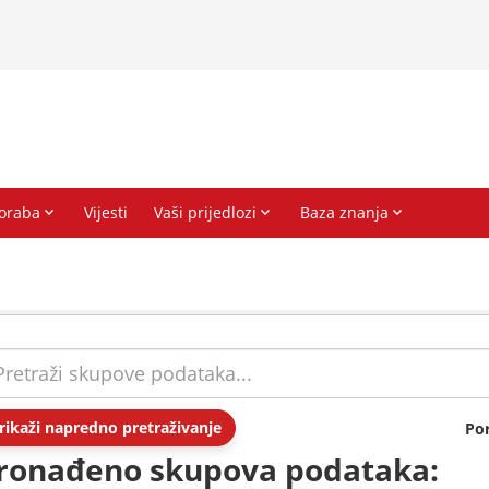
rikaži napredno pretraživanje
Po
ronađeno skupova podataka: