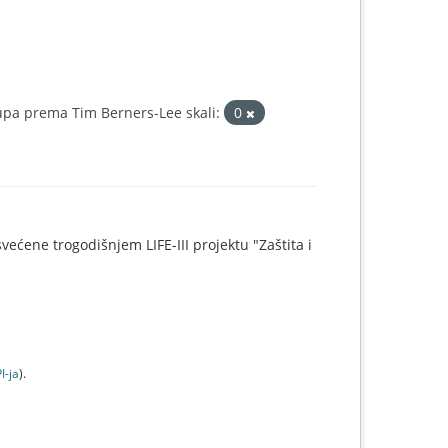
upa prema Tim Berners-Lee skali:
0
svećene trogodišnjem LIFE-III projektu "Zaštita i
I-jа
).