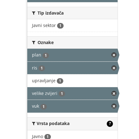
Tip izdavača
Javni sektor
1
Oznake
plan
1
ris
1
upravljanje
1
velike zvijeri
1
vuk
1
Vrsta podataka
?
Javno
1