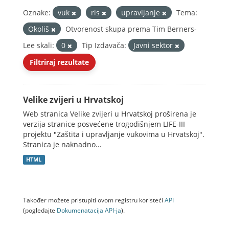
Oznake:
vuk
ris
upravljanje
Tema:
Okoliš
Otvorenost skupa prema Tim Berners-
Lee skali:
0
Tip Izdavača:
Javni sektor
Filtriraj rezultate
Velike zvijeri u Hrvatskoj
Web stranica Velike zvijeri u Hrvatskoj proširena je
verzija stranice posvećene trogodišnjem LIFE-III
projektu "Zaštita i upravljanje vukovima u Hrvatskoj".
Stranica je naknadno...
HTML
Također možete pristupiti ovom registru koristeći
API
(pogledajte
Dokumenаtаcijа API-jа
).