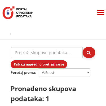
Preskoči
na
sadržaj
Skupovi podаtаkа
Prikaži napredno pretraživanje
Poredaj prema
Pronađeno skupova
podataka: 1