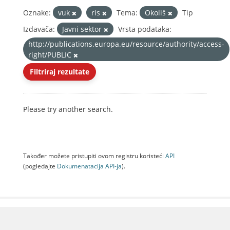
Oznake:
vuk
ris
Tema:
Okoliš
Tip
Izdavača:
Javni sektor
Vrsta podataka:
http://publications.europa.eu/resource/authority/access-
right/PUBLIC
Filtriraj rezultate
Please try another search.
Također možete pristupiti ovom registru koristeći
API
(pogledajte
Dokumenаtаcijа API-jа
).