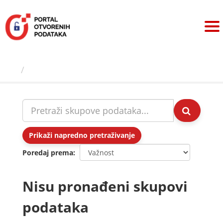
Preskoči
na
sadržaj
Skupovi podаtаkа
Prikaži napredno pretraživanje
Poredaj prema
Nisu pronađeni skupovi
podataka