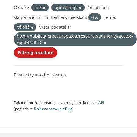
Oznake:
vuk
upravljanje
Otvorenost
skupa prema Tim Berners-Lee skali:
0
Tema:
Okoliš
Vrsta podataka:
http://publications.europa.eu/resource/authority/access-
right/PUBLIC
Filtriraj rezultate
Please try another search.
Također možete pristupiti ovom registru koristeći
API
(pogledajte
Dokumenаtаcijа API-jа
).