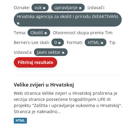
Oznake:
vuk
upravljanje
Izdavači:
Hrvatska agencija za okoliš i prirodu (NEAKTIVAN)
Tema:
Okoliš
Otvorenost skupa prema Tim
Berners-Lee skali:
0
Formati:
HTML
Tip
Izdavača:
Javni sektor
Filtriraj rezultate
Velike zvijeri u Hrvatskoj
Web stranica Velike zvijeri u Hrvatskoj proširena je
verzija stranice posvećene trogodišnjem LIFE-III
projektu "Zaštita i upravljanje vukovima u Hrvatskoj".
Stranica je naknadno...
HTML