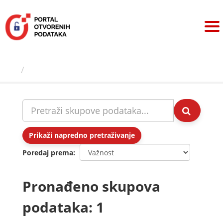
Preskoči
na
sadržaj
Skupovi podаtаkа
Prikaži napredno pretraživanje
Poredaj prema
Pronađeno skupova
podataka: 1