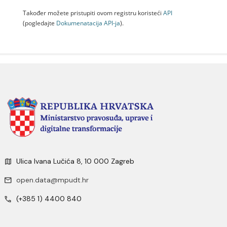
Također možete pristupiti ovom registru koristeći
API
(pogledajte
Dokumenаtаcijа API-jа
).