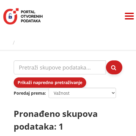
Preskoči
na
sadržaj
Skupovi podаtаkа
Prikaži napredno pretraživanje
Poredaj prema
Pronađeno skupova
podataka: 1