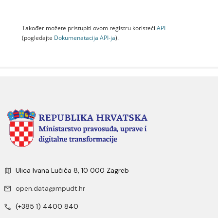
Također možete pristupiti ovom registru koristeći
API
(pogledajte
Dokumenаtаcijа API-jа
).