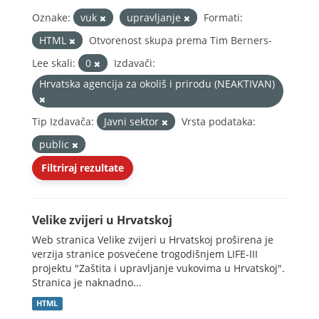
Oznake:
vuk
upravljanje
Formati:
HTML
Otvorenost skupa prema Tim Berners-
Lee skali:
0
Izdavači:
Hrvatska agencija za okoliš i prirodu (NEAKTIVAN)
Tip Izdavača:
Javni sektor
Vrsta podataka:
public
Filtriraj rezultate
Velike zvijeri u Hrvatskoj
Web stranica Velike zvijeri u Hrvatskoj proširena je
verzija stranice posvećene trogodišnjem LIFE-III
projektu "Zaštita i upravljanje vukovima u Hrvatskoj".
Stranica je naknadno...
HTML