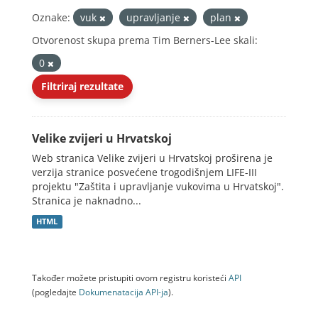
Oznake:
vuk
upravljanje
plan
Otvorenost skupa prema Tim Berners-Lee skali:
0
Filtriraj rezultate
Velike zvijeri u Hrvatskoj
Web stranica Velike zvijeri u Hrvatskoj proširena je
verzija stranice posvećene trogodišnjem LIFE-III
projektu "Zaštita i upravljanje vukovima u Hrvatskoj".
Stranica je naknadno...
HTML
Također možete pristupiti ovom registru koristeći
API
(pogledajte
Dokumenаtаcijа API-jа
).