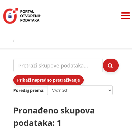
Preskoči
na
sadržaj
Skupovi podаtаkа
Prikaži napredno pretraživanje
Poredaj prema
Pronađeno skupova
podataka: 1