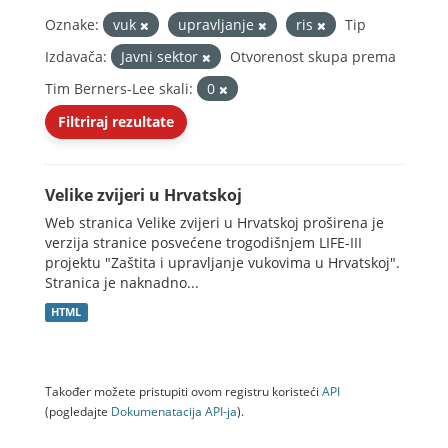
Oznake:
vuk
upravljanje
ris
Tip
Izdavača:
Javni sektor
Otvorenost skupa prema
Tim Berners-Lee skali:
0
Filtriraj rezultate
Velike zvijeri u Hrvatskoj
Web stranica Velike zvijeri u Hrvatskoj proširena je
verzija stranice posvećene trogodišnjem LIFE-III
projektu "Zaštita i upravljanje vukovima u Hrvatskoj".
Stranica je naknadno...
HTML
Također možete pristupiti ovom registru koristeći
API
(pogledajte
Dokumenаtаcijа API-jа
).