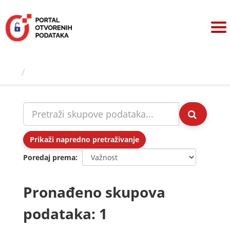
Preskoči
na
sadržaj
Skupovi podаtаkа
Prikaži napredno pretraživanje
Poredaj prema
Pronađeno skupova
podataka: 1