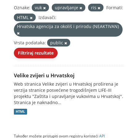
Oznake:
vuk
upravljanje
ris
Formati:
HTML
Izdavači:
Hrvatska agencija za okoliš i prirodu (NEAKTIVAN)
Vrsta podataka:
public
Filtriraj rezultate
Velike zvijeri u Hrvatskoj
Web stranica Velike zvijeri u Hrvatskoj proširena je
verzija stranice posvećene trogodišnjem LIFE-III
projektu "Zaštita i upravljanje vukovima u Hrvatskoj".
Stranica je naknadno...
HTML
Također možete pristupiti ovom registru koristeći
API