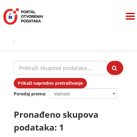
Preskoči
na
sadržaj
Skupovi podаtаkа
Prikaži napredno pretraživanje
Poredaj prema
Pronađeno skupova
podataka: 1