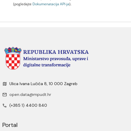
(pogledajte
Dokumenаtаcijа API-jа
).