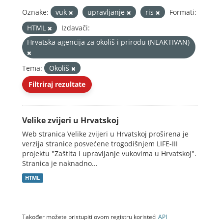
Oznake:
vuk
upravljanje
ris
Formati:
HTML
Izdavači:
Hrvatska agencija za okoliš i prirodu (NEAKTIVAN)
Tema:
Okoliš
Filtriraj rezultate
Velike zvijeri u Hrvatskoj
Web stranica Velike zvijeri u Hrvatskoj proširena je
verzija stranice posvećene trogodišnjem LIFE-III
projektu "Zaštita i upravljanje vukovima u Hrvatskoj".
Stranica je naknadno...
HTML
Također možete pristupiti ovom registru koristeći
API