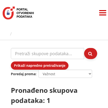
Preskoči
na
sadržaj
Skupovi podаtаkа
Prikaži napredno pretraživanje
Poredaj prema
Pronađeno skupova
podataka: 1