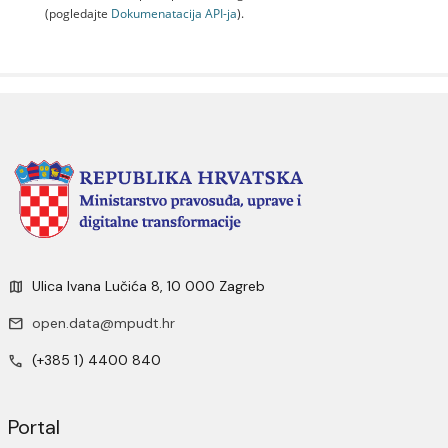
(pogledajte
Dokumenаtаcijа API-jа
).