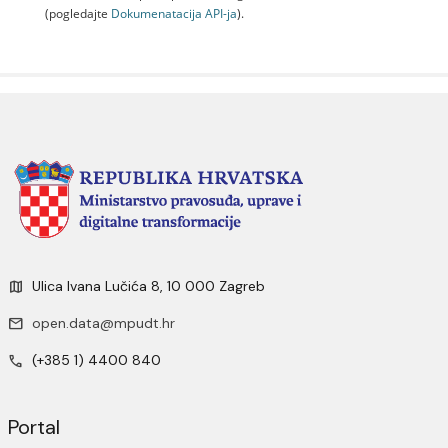
(pogledajte
Dokumenаtаcijа API-jа
).