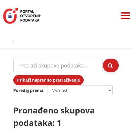
Preskoči
na
sadržaj
Skupovi podаtаkа
Prikaži napredno pretraživanje
Poredaj prema
Pronađeno skupova
podataka: 1