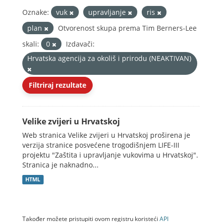
Oznake:
vuk
upravljanje
ris
plan
Otvorenost skupa prema Tim Berners-Lee
skali:
0
Izdavači:
Hrvatska agencija za okoliš i prirodu (NEAKTIVAN)
Filtriraj rezultate
Velike zvijeri u Hrvatskoj
Web stranica Velike zvijeri u Hrvatskoj proširena je
verzija stranice posvećene trogodišnjem LIFE-III
projektu "Zaštita i upravljanje vukovima u Hrvatskoj".
Stranica je naknadno...
HTML
Također možete pristupiti ovom registru koristeći
API