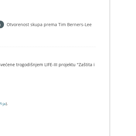
Otvorenost skupa prema Tim Berners-Lee
svećene trogodišnjem LIFE-III projektu "Zaštita i
I-jа
).