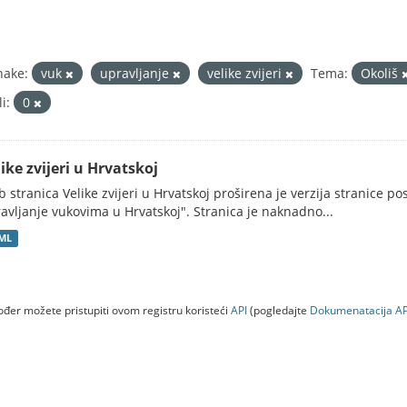
nake:
vuk
upravljanje
velike zvijeri
Tema:
Okoliš
i:
0
ike zvijeri u Hrvatskoj
 stranica Velike zvijeri u Hrvatskoj proširena je verzija stranice po
avljanje vukovima u Hrvatskoj". Stranica je naknadno...
ML
đer možete pristupiti ovom registru koristeći
API
(pogledajte
Dokumenаtаcijа AP