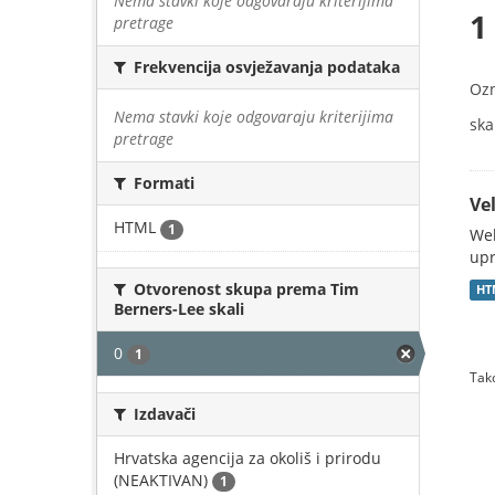
Nema stavki koje odgovaraju kriterijima
1
pretrage
Frekvencija osvježavanja podataka
Oz
Nema stavki koje odgovaraju kriterijima
skal
pretrage
Formati
Vel
HTML
1
Web
upr
Otvorenost skupa prema Tim
HT
Berners-Lee skali
0
1
Tako
Izdavači
Hrvatska agencija za okoliš i prirodu
(NEAKTIVAN)
1