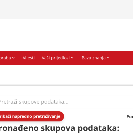
rikaži napredno pretraživanje
Po
ronađeno skupova podataka: