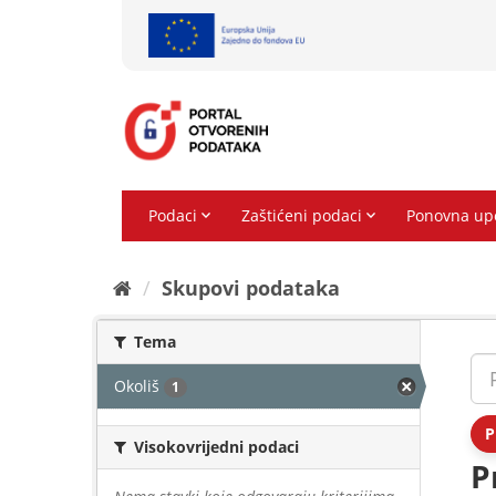
Preskoči
na
sadržaj
Skupovi podаtаkа
Tema
Okoliš
1
P
Visokovrijedni podaci
P