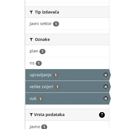
Tip izdavača
Javni sektor
1
Oznake
plan
1
ris
1
upravljanje
1
velike zvijeri
1
vuk
1
Vrsta podataka
?
Javno
1