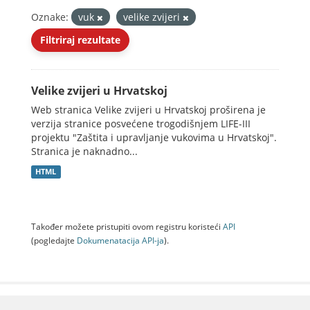
Oznake:
vuk
velike zvijeri
Filtriraj rezultate
Velike zvijeri u Hrvatskoj
Web stranica Velike zvijeri u Hrvatskoj proširena je
verzija stranice posvećene trogodišnjem LIFE-III
projektu "Zaštita i upravljanje vukovima u Hrvatskoj".
Stranica je naknadno...
HTML
Također možete pristupiti ovom registru koristeći
API
(pogledajte
Dokumenаtаcijа API-jа
).