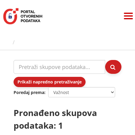
Preskoči
na
sadržaj
Skupovi podаtаkа
Prikaži napredno pretraživanje
Poredaj prema
Pronađeno skupova
podataka: 1