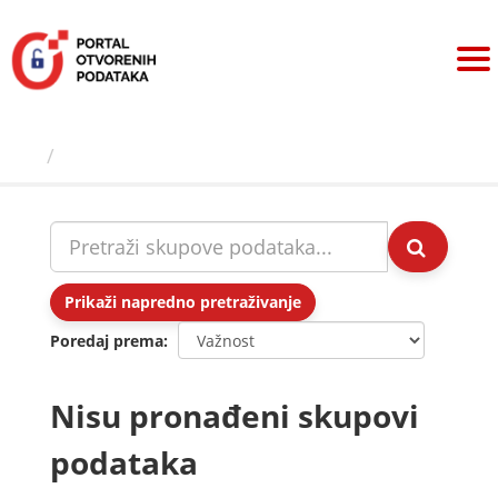
Preskoči
na
sadržaj
Skupovi podаtаkа
Prikaži napredno pretraživanje
Poredaj prema
Nisu pronađeni skupovi
podataka