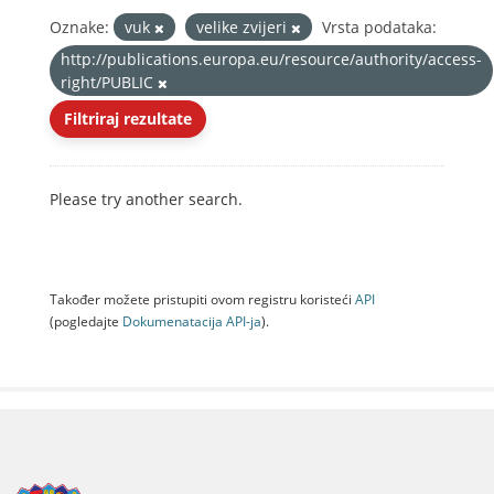
Oznake:
vuk
velike zvijeri
Vrsta podataka:
http://publications.europa.eu/resource/authority/access-
right/PUBLIC
Filtriraj rezultate
Please try another search.
Također možete pristupiti ovom registru koristeći
API
(pogledajte
Dokumenаtаcijа API-jа
).