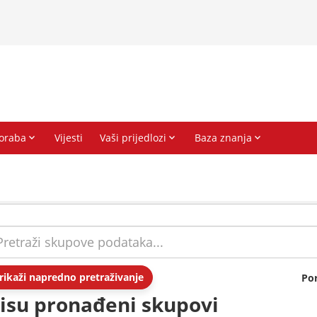
rikaži napredno pretraživanje
Po
isu pronađeni skupovi