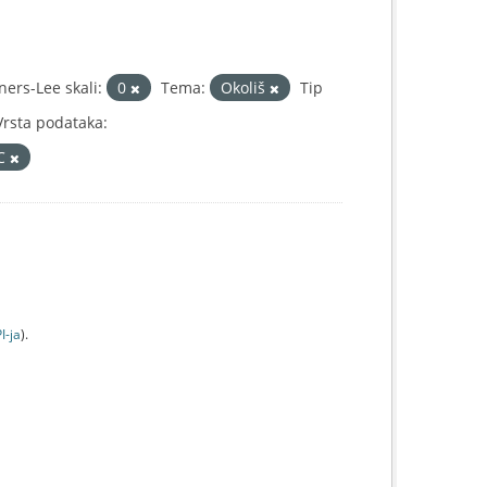
ers-Lee skali:
0
Tema:
Okoliš
Tip
Vrsta podataka:
IC
I-jа
).