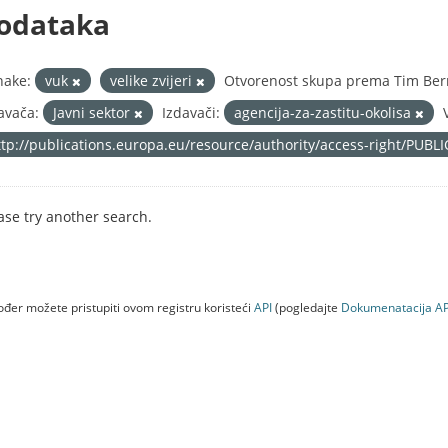
odataka
nake:
vuk
velike zvijeri
Otvorenost skupa prema Tim Bern
avača:
Javni sektor
Izdavači:
agencija-za-zastitu-okolisa
ttp://publications.europa.eu/resource/authority/access-right/PUBL
ase try another search.
đer možete pristupiti ovom registru koristeći
API
(pogledajte
Dokumenаtаcijа AP