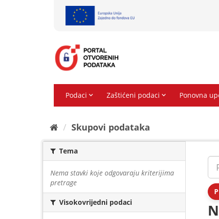
Preskoči
na
sadržaj
Skupovi podаtаkа
Tema
Nema stavki koje odgovaraju kriterijima
pretrage
P
Visokovrijedni podaci
N